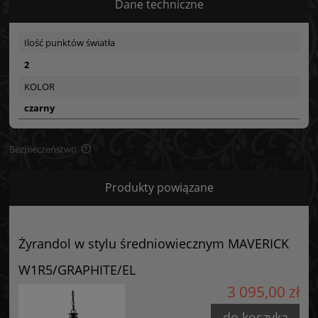
Dane techniczne
Ilość punktów światła
2
KOLOR
czarny
Bezpieczeństwo
Bezpieczeństwo
Produkty powiązane
Certyfikaty i ostrzeżenie bezpieczeństwa
Posiada oznaczenie CE (zgodność z normami UE).
Żyrandol w stylu średniowiecznym MAVERICK
Producent
W1R5/GRAPHITE/EL
Elstead Lighting
3 095,00 zł
ul. Komandosów 3
32-085 Modlniczka, Polska
do koszyka