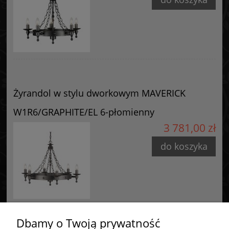
biuro@elsteadlighting.pl
Żyrandol w stylu dworkowym MAVERICK
W1R6/GRAPHITE/EL 6-płomienny
3 781,00 zł
do koszyka
Dbamy o Twoją prywatność