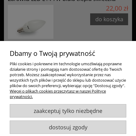
22,00 zł
do koszyka
Dbamy o Twoją prywatność
Pliki cookies i pokrewne im technologie umożliwiają poprawne
Zakupy
działanie strony i pomagają nam dostosować ofertę do Twoich
potrzeb. Możesz zaakceptować wykorzystanie przez nas
wszystkich tych plików i przejść do sklepu lub dostosować użycie
Pomoc
plików do swoich preferencji, wybierając opcję "Dostosuj zgody".
Więcej o plikach cookies przeczytasz w naszej Polityce
Moje konto
prywatności.
zaakceptuj tylko niezbędne
Informacje
dostosuj zgody
Goldsun S.C.
, ul. Kukuczki 20/24, 42-224 Częstochowa,
609484395
,
info@goldsun-lampy.pl