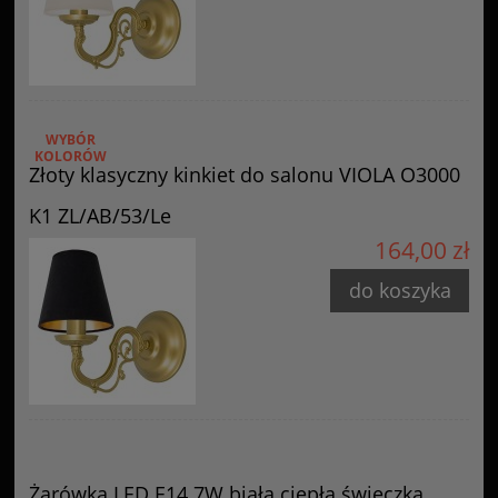
WYBÓR
KOLORÓW
Złoty klasyczny kinkiet do salonu VIOLA O3000
K1 ZL/AB/53/Le
164,00 zł
do koszyka
Żarówka LED E14 7W biała ciepła świeczka