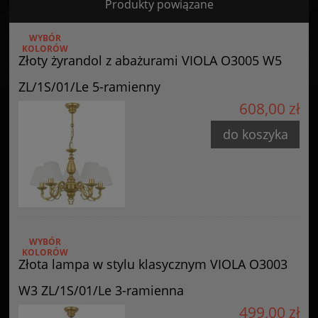
Produkty powiązane
Certyfikaty i ostrzeżenie bezpieczeństwa
WYBÓR
Posiada oznaczenie CE (zgodność z normami UE).
KOLORÓW
Złoty żyrandol z abażurami VIOLA O3005 W5
Producent
ZL/1S/01/Le 5-ramienny
GOLDSUN
608,00 zł
Starzyńskiego 6
42-224 Częstochowa, Polska
do koszyka
info@goldsun-lampy.pl
WYBÓR
KOLORÓW
Złota lampa w stylu klasycznym VIOLA O3003
W3 ZL/1S/01/Le 3-ramienna
499,00 zł