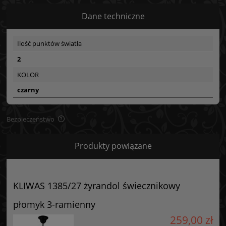
Dane techniczne
Ilość punktów światła
2
KOLOR
czarny
Bezpieczeństwo
Bezpieczeństwo
Produkty powiązane
Certyfikaty i ostrzeżenie bezpieczeństwa
Posiada oznaczenie CE (zgodność z normami UE).
KLIWAS 1385/27 żyrandol świecznikowy
Producent
płomyk 3-ramienny
GOLDSUN
259,00 zł
Starzyńskiego 6