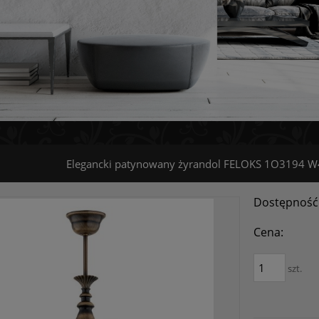
Elegancki patynowany żyrandol FELOKS 1O3194 W
Dostępność
Cena:
szt.