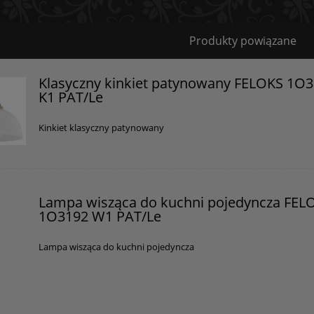
Bezpieczeństwo
Produkty powiązane
Certyfikaty i ostrzeżenie bezpieczeństwa
Klasyczny kinkiet patynowany FELOKS 1O
K1 PAT/Le
Posiada oznaczenie CE (zgodność z normami UE).
Producent
Kinkiet klasyczny patynowany
GOLDSUN
Starzyńskiego 6
42-224 Częstochowa, Polska
Lampa wisząca do kuchni pojedyncza FEL
info@goldsun-lampy.pl
1O3192 W1 PAT/Le
Lampa wisząca do kuchni pojedyncza