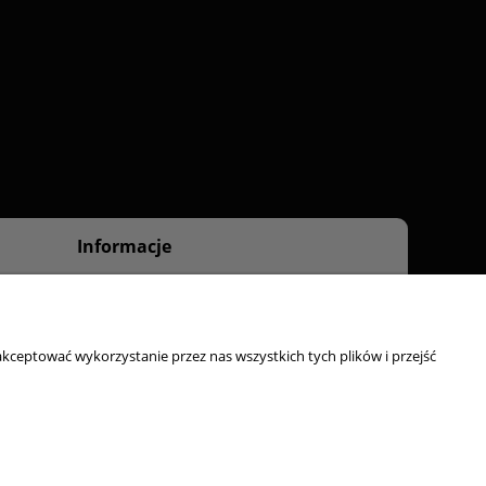
Informacje
O nas
Kontakt
kceptować wykorzystanie przez nas wszystkich tych plików i przejść
ty, odbiór osobisty:
ul. Starzyńskiego 6, 42-224 Częstochowa
Strony www Poznań
DesignOrka