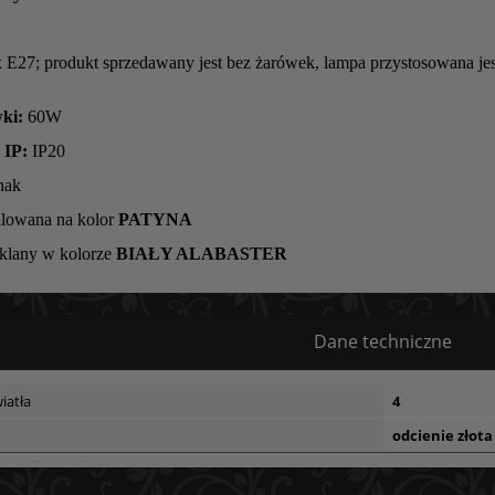
 E27; produkt sprzedawany jest bez żarówek, lampa przystosowana j
ki:
60W
 IP:
IP20
hak
alowana na kolor
PATYNA
zklany w kolorze
BIAŁY ALABASTER
Dane techniczne
iatła
4
odcienie złota