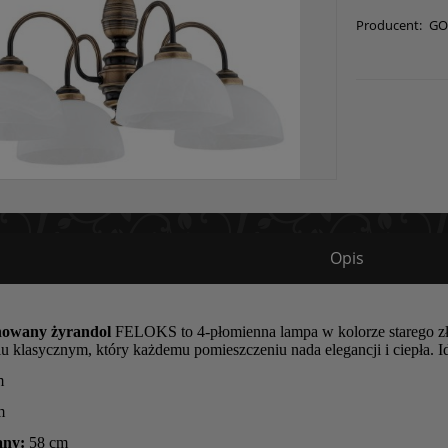
Producent:
GO
Opis
nowany żyrandol
FELOKS to 4-płomienna lampa w kolorze starego złot
 klasycznym, który każdemu pomieszczeniu nada elegancji i ciepła. Idea
m
m
any:
58 cm