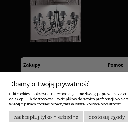
Zakupy
Pomoc
Czas realizacji zamówienia
Regulamin 
Dbamy o Twoją prywatność
Formy płatności
Polityka pr
Dostawa
Pliki cookies i pokrewne im technologie umożliwiają poprawne działa
Reklamacje i zwroty
do sklepu lub dostosować użycie plików do swoich preferencji, wybiera
Więcej o plikach cookies przeczytasz w naszej Polityce prywatności.
Odstąp od umowy tutaj
zaakceptuj tylko niezbędne
dostosuj zgody
Goldsun S.C.
, ul. Kukuczki 20/24, 42-224 Częstochowa,
60948
Wszelkie Prawa Zastrzeżone. ©
Goldsun
2011-2023