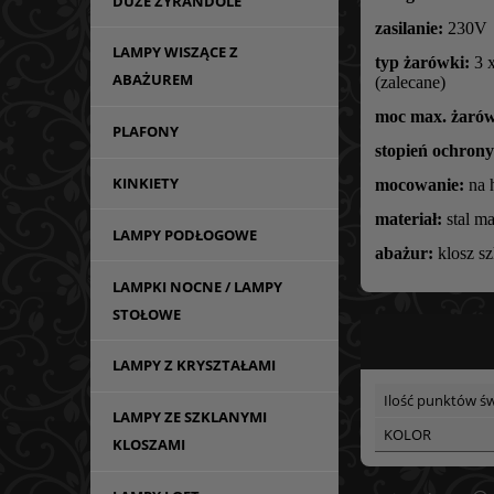
DUŻE ŻYRANDOLE
zasilanie:
230V
LAMPY WISZĄCE Z
typ żarówki:
3 x
ABAŻUREM
(zalecane)
moc max. żarów
PLAFONY
stopień ochrony
KINKIETY
mocowanie:
na 
materiał:
stal m
LAMPY PODŁOGOWE
abażur:
klosz s
LAMPKI NOCNE / LAMPY
STOŁOWE
LAMPY Z KRYSZTAŁAMI
Ilość punktów św
LAMPY ZE SZKLANYMI
KOLOR
KLOSZAMI