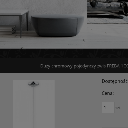
Duży chromowy pojedynczy zwis FREBA 1O
Dostępność
Cena:
szt.