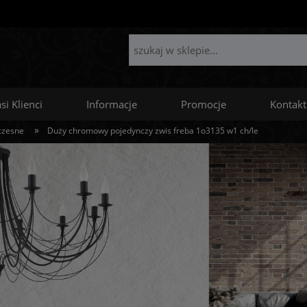
si Klienci
Informacje
Promocje
Kontakt
»
czesne
Duży chromowy pojedynczy zwis freba 1o3135 w1 ch/le