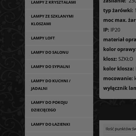
zasilanie:
23
LAMPY Z KRYSZTAŁAMI
typ żarówki:
1
LAMPY ZE SZKLANYMI
moc max. żar
KLOSZAMI
IP:
IP20
LAMPY LOFT
materiał opr
kolor oprawy
LAMPY DO SALONU
klosz:
SZKŁO
LAMPY DO SYPIALNI
kolor klosza:
mocowanie:
k
LAMPY DO KUCHNI /
wyłącznik la
JADALNI
LAMPY DO POKOJU
DZIECIĘCEGO
LAMPY DO ŁAZIENKI
Ilość punktów św