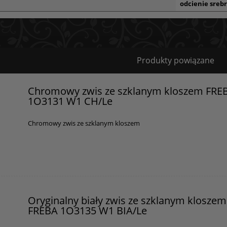
odcienie sreb
Bezpieczeństwo
Produkty powiązane
Certyfikaty i ostrzeżenie bezpieczeństwa
Chromowy zwis ze szklanym kloszem FRE
1O3131 W1 CH/Le
Posiada oznaczenie CE (zgodność z normami UE).
Producent
Chromowy zwis ze szklanym kloszem
GOLDSUN
Starzyńskiego 6
42-224 Częstochowa, Polska
info@goldsun-lampy.pl
Oryginalny biały zwis ze szklanym kloszem
FREBA 1O3135 W1 BIA/Le