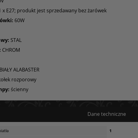
0V
 x E27; produkt jest sprzedawany bez żarówek
ówki:
60W
awy:
STAL
:
CHROM
BIAŁY ALABASTER
ołek rozporowy
mpy:
ścienny
Dane techniczne
iatła
1