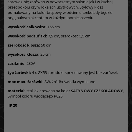
sprawdzi się zarówno w nowoczesnym salonie jak i w kuchni,
przedpokoju czy w lokalach użytkowych. Stylowy klosz
pomalowany na kolor brązowy w odcieniu czekolady będzie
oryginalnym akcentem w każdym pomieszczeniu.
wysokość całkowita:
155 cm
wysokość podsufitki:
7,5 cm, szerokość 5,5 cm
szerokość klosza:
50 cm
wysokość klosza:
25 cm
zasilanie:
230V
typ żarówki:
4 x GX53 ; produkt sprzedawany jest bez żarówek
moc max. żarówki:
8W, źródło światła wymienne
materiał:
stal lakierowana na kolor
SATYNOWY CZEKOLADOWY
,
Symbol koloru wiodącego P025
IP 20