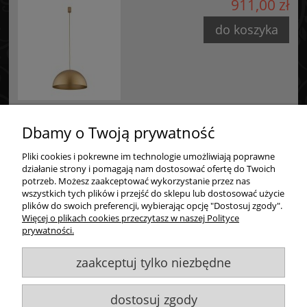
911,00 zł
Starzyńskiego 6
42-224 Częstochowa, Polska
do koszyka
info@goldsun-lampy.pl
Dbamy o Twoją prywatność
Pliki cookies i pokrewne im technologie umożliwiają poprawne
Zakupy
działanie strony i pomagają nam dostosować ofertę do Twoich
potrzeb. Możesz zaakceptować wykorzystanie przez nas
wszystkich tych plików i przejść do sklepu lub dostosować użycie
Pomoc
plików do swoich preferencji, wybierając opcję "Dostosuj zgody".
Więcej o plikach cookies przeczytasz w naszej Polityce
Moje konto
prywatności.
zaakceptuj tylko niezbędne
Informacje
dostosuj zgody
Goldsun S.C.
, ul. Kukuczki 20/24, 42-224 Częstochowa,
609484395
,