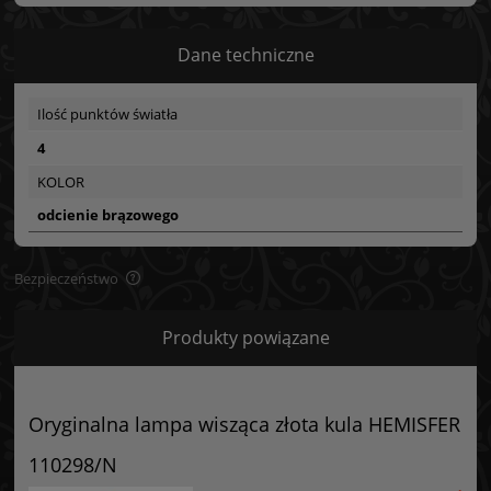
Dane techniczne
Ilość punktów światła
4
KOLOR
odcienie brązowego
Bezpieczeństwo
Bezpieczeństwo
Produkty powiązane
Certyfikaty i ostrzeżenie bezpieczeństwa
Posiada oznaczenie CE (zgodność z normami UE).
Oryginalna lampa wisząca złota kula HEMISFER
Producent
110298/N
GOLDSUN