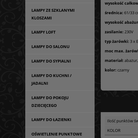
wysokość całkow
LAMPY ZE SZKLANYMI
średnica:
61/33 
KLOSZAMI
wysokość abażur
zasilanie:
230V
LAMPY LOFT
typ żarówki:
3 x 
LAMPY DO SALONU
moc max. żarów
materiał:
abażur,
LAMPY DO SYPIALNI
kolor:
czarny
LAMPY DO KUCHNI /
JADALNI
LAMPY DO POKOJU
DZIECIĘCEGO
LAMPY DO ŁAZIENKI
Ilość punktów św
KOLOR
OŚWIETLENIE PUNKTOWE