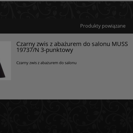
Bezpieczeństwo
Produkty powiązane
Certyfikaty i ostrzeżenie bezpieczeństwa
Czarny zwis z abażurem do salonu MUSS
19737/N 3-punktowy
Posiada oznaczenie CE (zgodność z normami UE).
Producent
Czarny zwis z abażurem do salonu
GOLDSUN
Starzyńskiego 6
42-224 Częstochowa, Polska
info@goldsun-lampy.pl