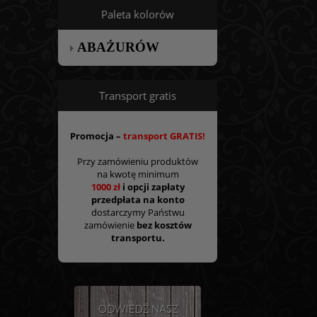
Paleta kolorów
ABAŻURÓW
Transport gratis
Promocja –
transport GRATIS!
Przy zamówieniu produktów
na kwotę minimum
1000 zł
i opcji zapłaty
przedpłata na konto
dostarczymy Państwu
zamówienie
bez kosztów
transportu.