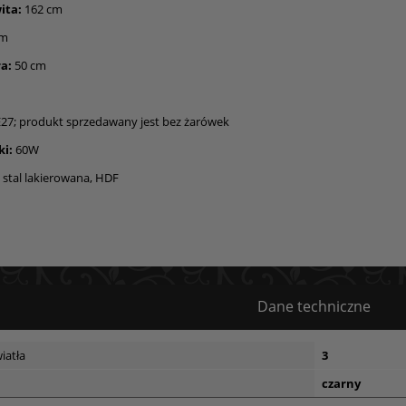
ita:
162 cm
cm
a:
50 cm
E27; produkt sprzedawany jest bez żarówek
ki:
60W
 stal lakierowana, HDF
Dane techniczne
iatła
3
czarny