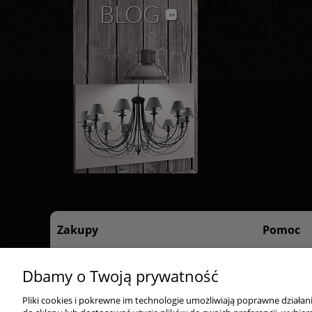
Zakupy
Pomoc
Czas realizacji zamówienia
Regulamin 
Dbamy o Twoją prywatność
Formy płatności
Polityka pr
Dostawa
Pliki cookies i pokrewne im technologie umożliwiają poprawne działa
Reklamacje i zwroty