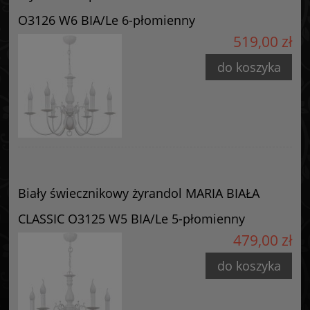
Producent
O3126 W6 BIA/Le 6-płomienny
GOLDSUN
519,00 zł
Starzyńskiego 6
42-224 Częstochowa, Polska
do koszyka
info@goldsun-lampy.pl
Biały świecznikowy żyrandol MARIA BIAŁA
CLASSIC O3125 W5 BIA/Le 5-płomienny
479,00 zł
do koszyka