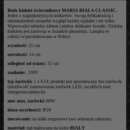
Biały kinkiet świecznikowy MARIA BIAŁA CLASSIC.
Jeden z najpiękniejszych kinkietów. Swoją delikatnością i
minimalizmem uzupełni wygląd każdej sypialni i nie tylko.
Wprowadzi subtelny klimat i piękne delikatne światło. Ozdobą
kinkietu jest żarówka w kształcie płomienia. Lampka w
całości wyprodukowana w Polsce.
wysokość:
25 cm
szerokość:
14 cm
odległość od
ściany:
32 cm
zasilanie:
230V
typ żarówki:
1 x E14; produkt jest sprzedawany bez żarówek
(możliwość zastosowania żarówek LED, zwykłych oraz
energooszczędnych)
moc max. żarówki:
60W
klasa szczelności:
IP20
mocowanie:
na kołki rozporowe (we własnym zakresie)
materiał:
stal malowana na kolor
BIAŁY