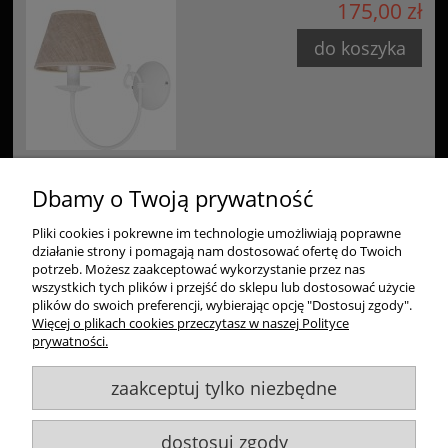
175,00 zł
do koszyka
Dbamy o Twoją prywatność
Pliki cookies i pokrewne im technologie umożliwiają poprawne
Zakupy
działanie strony i pomagają nam dostosować ofertę do Twoich
potrzeb. Możesz zaakceptować wykorzystanie przez nas
Pomoc
wszystkich tych plików i przejść do sklepu lub dostosować użycie
plików do swoich preferencji, wybierając opcję "Dostosuj zgody".
Więcej o plikach cookies przeczytasz w naszej Polityce
Moje konto
prywatności.
zaakceptuj tylko niezbędne
Informacje
dostosuj zgody
Goldsun S.C.
, ul. Kukuczki 20/24, 42-224 Częstochowa,
609484395
,