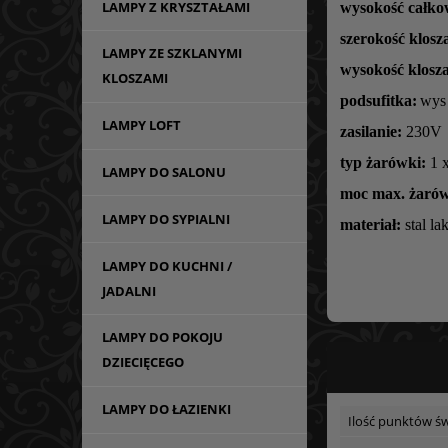
LAMPY Z KRYSZTAŁAMI
wysokość całko
szerokość klosz
LAMPY ZE SZKLANYMI
wysokość klosza
KLOSZAMI
podsufitka:
wys 
LAMPY LOFT
zasilanie:
230V
typ żarówki:
1 
LAMPY DO SALONU
moc max. żarów
LAMPY DO SYPIALNI
materiał:
stal l
LAMPY DO KUCHNI /
JADALNI
LAMPY DO POKOJU
DZIECIĘCEGO
LAMPY DO ŁAZIENKI
Ilość punktów św