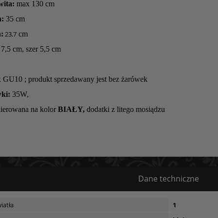
wita:
max 130 cm
a:
35 cm
:
23,7
cm
7,5 cm, szer 5,5 cm
x GU10 ; produkt sprzedawany jest bez żarówek
ki:
35W,
akierowana na kolor
BIAŁY
,
dodatki z litego mosiądzu
Dane techniczne
iatła
1