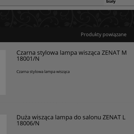
biały
Bezpieczeństwo
Produkty powiązane
Certyfikaty i ostrzeżenie bezpieczeństwa
Czarna stylowa lampa wisząca ZENAT M
18001/N
Posiada oznaczenie CE (zgodność z normami UE).
Producent
Czarna stylowa lampa wisząca
GOLDSUN
Starzyńskiego 6
42-224 Częstochowa, Polska
info@goldsun-lampy.pl
Duża wisząca lampa do salonu ZENAT L
18006/N