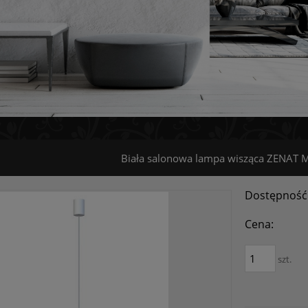
Biała salonowa lampa wisząca ZENAT 
Dostępność
Cena:
szt.