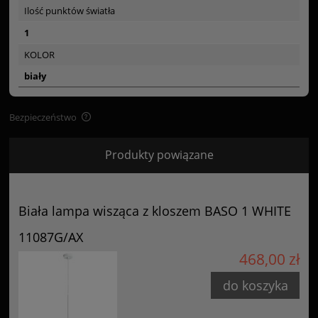
Ilość punktów światła
1
KOLOR
biały
Bezpieczeństwo
Bezpieczeństwo
Produkty powiązane
Certyfikaty i ostrzeżenie bezpieczeństwa
Posiada oznaczenie CE (zgodność z normami UE).
Biała lampa wisząca z kloszem BASO 1 WHITE
Producent
11087G/AX
GOLDSUN
468,00 zł
Starzyńskiego 6
42-224 Częstochowa, Polska
do koszyka
info@goldsun-lampy.pl