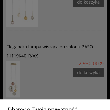
do koszyka
Elegancka lampa wisząca do salonu BASO
11119K40_R/AX
2 930,00 zł
do koszyka
Dbamy o Twoją prywatność