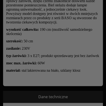
oprawy żarówek, dzięki czemu znakomicie doświetli każde
przestronne pomieszczenia. Biel stelażu dodaje lampie
ogromną uniwersalność, a jednocześnie ciekawy look.
Powyższy model dostępny jest również w dwóch mniejszych
rozmiarach przez co produkty z serii BASO są stworzone do
tworzenia ciekawych kompozycji.
wysokość całkowita:
190 cm (możliwość samodzielnego
skrócenia)
szerokość:
50 cm
zasilanie:
230V
typ żarówki:
3 x E27; produkt sprzedawany jest bez żarówek
moc max. żarówki:
60W
materiał:
stal lakierowana na biało, szklany klosz
Dane techniczne