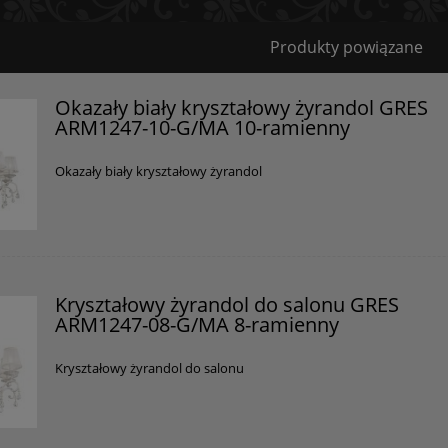
Bezpieczeństwo
Produkty powiązane
Certyfikaty i ostrzeżenie bezpieczeństwa
Okazały biały kryształowy żyrandol GRES
ARM1247-10-G/MA 10-ramienny
Posiada oznaczenie CE (zgodność z normami UE).
Producent
Okazały biały kryształowy żyrandol
Maytoni GmbH
Feldstiege 98C
48161 Münster, Niemcy
info@maytoni.com
Kryształowy żyrandol do salonu GRES
ARM1247-08-G/MA 8-ramienny
Kryształowy żyrandol do salonu