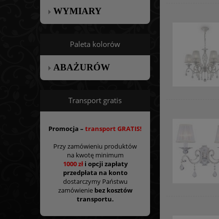
WYMIARY
Paleta kolorów
ABAŻURÓW
Transport gratis
Promocja –
transport GRATIS!
Przy zamówieniu produktów
na kwotę minimum
1000 zł
i opcji zapłaty
przedpłata na konto
dostarczymy Państwu
zamówienie
bez kosztów
transportu.