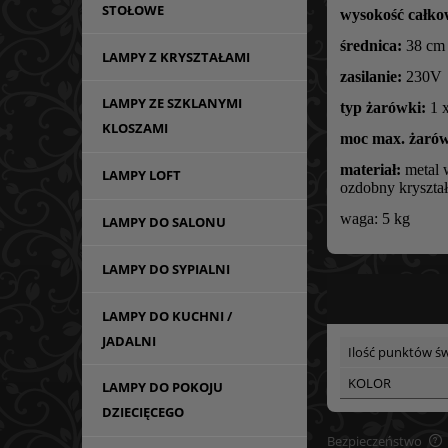
STOŁOWE
wysokość całko
średnica:
38 cm
LAMPY Z KRYSZTAŁAMI
zasilanie:
230V
LAMPY ZE SZKLANYMI
typ żarówki:
1 
KLOSZAMI
moc max. żarów
materiał:
metal 
LAMPY LOFT
ozdobny kryształ
waga: 5 kg
LAMPY DO SALONU
LAMPY DO SYPIALNI
LAMPY DO KUCHNI /
JADALNI
Ilość punktów św
KOLOR
LAMPY DO POKOJU
DZIECIĘCEGO
Bezpieczeństwo