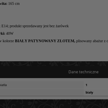
wita:
165 cm
x E14; produkt sprzedawany jest bez żarówek
ki:
40W
w kolorze
BIAŁY PATYNOWANY ZŁOTEM,
plisowany abażur z 
Dane techniczne
iatła
1
biały