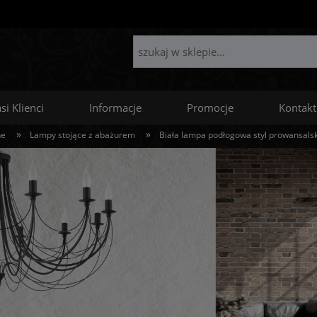
si Klienci
Informacje
Promocje
Kontakt
»
»
ne
Lampy stojące z abażurem
Biała lampa podłogowa styl prowansals