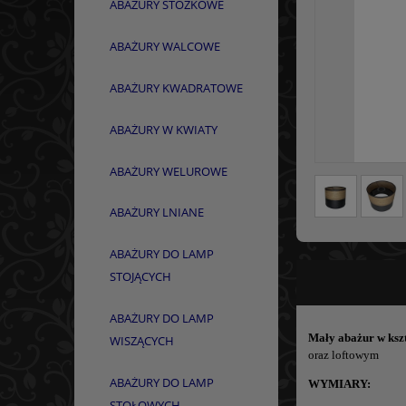
ABAŻURY STOŻKOWE
ABAŻURY WALCOWE
ABAŻURY KWADRATOWE
ABAŻURY W KWIATY
ABAŻURY WELUROWE
ABAŻURY LNIANE
ABAŻURY DO LAMP
STOJĄCYCH
ABAŻURY DO LAMP
Mały abażur w ksz
WISZĄCYCH
oraz loftowym
ABAŻURY DO LAMP
WYMIARY:
STOŁOWYCH