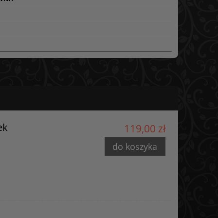
ek
119,00 zł
do koszyka