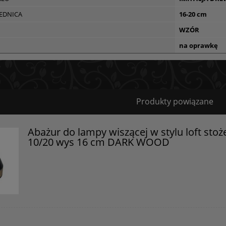
REDNICA
16-20 cm
WZÓR
na oprawkę
Bezpieczeństwo
Produkty powiązane
Certyfikaty i ostrzeżenie bezpieczeństwa
Abażur do lampy wiszącej w stylu loft stoż
10/20 wys 16 cm DARK WOOD
Posiada oznaczenie CE (zgodność z normami UE).
Producent
GOLDSUN
Starzyńskiego 6
42-224 Częstochowa, Polska
info@goldsun-lampy.pl