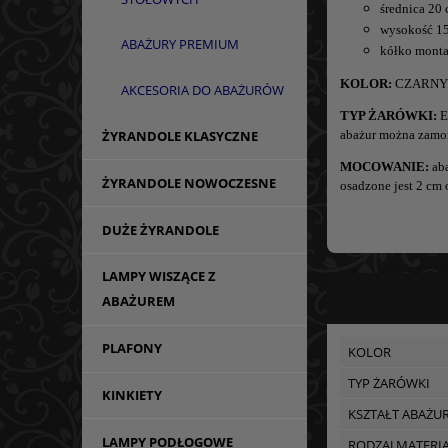
średnica 20
wysokość 1
ABAŻURY PREMIUM
kółko monta
KOLOR:
CZARNY +
AKCESORIA DO ABAŻURÓW
TYP ŻARÓWKI:
E
ŻYRANDOLE KLASYCZNE
abażur można zamon
MOCOWANIE:
ab
ŻYRANDOLE NOWOCZESNE
osadzone jest 2 cm 
DUŻE ŻYRANDOLE
LAMPY WISZĄCE Z
ABAŻUREM
PLAFONY
KOLOR
TYP ŻARÓWKI
KINKIETY
KSZTAŁT ABAŻU
LAMPY PODŁOGOWE
RODZAJ MATERI