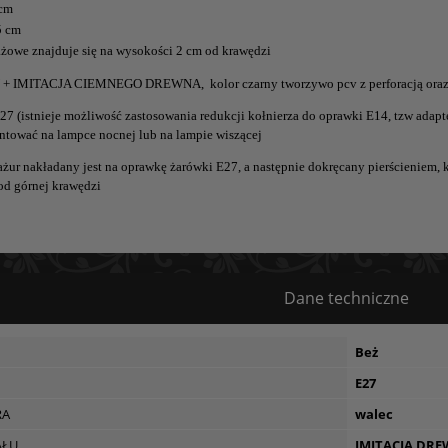
 cm
5 cm
żowe znajduje się na wysokości 2 cm od krawędzi
 IMITACJA CIEMNEGO DREWNA, kolor czarny tworzywo pcv z perforacją oraz 
27 (istnieje możliwość zastosowania redukcji kołnierza do oprawki E14, tzw a
tować na lampce nocnej lub na lampie wiszącej
ażur nakładany jest na oprawkę żarówki E27, a następnie dokręcany pierścieniem,
od górnej krawędzi
Dane techniczne
Beż
E27
RA
walec
AŁU
IMITACJA DR