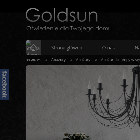
Strona główna
O nas
Na
»
»
»
Jesteś w:
Abażury
Abażury
Abażur do lampy w sty