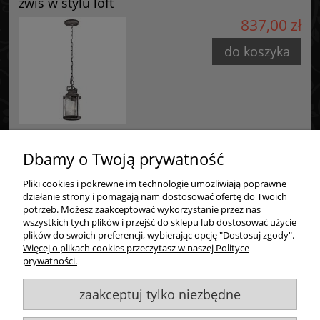
zwis w stylu loft
Elstead Lighting
837,00 zł
ul. Komandosów 3
32-085 Modlniczka, Polska
do koszyka
biuro@elsteadlighting.pl
Dbamy o Twoją prywatność
Pliki cookies i pokrewne im technologie umożliwiają poprawne
Zakupy
działanie strony i pomagają nam dostosować ofertę do Twoich
potrzeb. Możesz zaakceptować wykorzystanie przez nas
Pomoc
wszystkich tych plików i przejść do sklepu lub dostosować użycie
plików do swoich preferencji, wybierając opcję "Dostosuj zgody".
Więcej o plikach cookies przeczytasz w naszej Polityce
Moje konto
prywatności.
zaakceptuj tylko niezbędne
Informacje