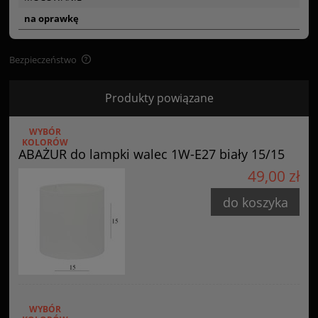
na oprawkę
Bezpieczeństwo
Bezpieczeństwo
Produkty powiązane
Certyfikaty i ostrzeżenie bezpieczeństwa
WYBÓR
Posiada oznaczenie CE (zgodność z normami UE).
KOLORÓW
ABAŻUR do lampki walec 1W-E27 biały 15/15
Producent
49,00 zł
GOLDSUN
do koszyka
Starzyńskiego 6
42-224 Częstochowa, Polska
info@goldsun-lampy.pl
WYBÓR