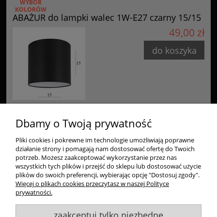
WYBÓR
KOLORÓW
ABAŻUR do lampki walec 1W-E27 czarny 15/15
49,00 zł
do koszyka
Dbamy o Twoją prywatność
Pliki cookies i pokrewne im technologie umożliwiają poprawne
Zakupy
działanie strony i pomagają nam dostosować ofertę do Twoich
potrzeb. Możesz zaakceptować wykorzystanie przez nas
Pomoc
wszystkich tych plików i przejść do sklepu lub dostosować użycie
plików do swoich preferencji, wybierając opcję "Dostosuj zgody".
Więcej o plikach cookies przeczytasz w naszej Polityce
Moje konto
prywatności.
zaakceptuj tylko niezbędne
Informacje