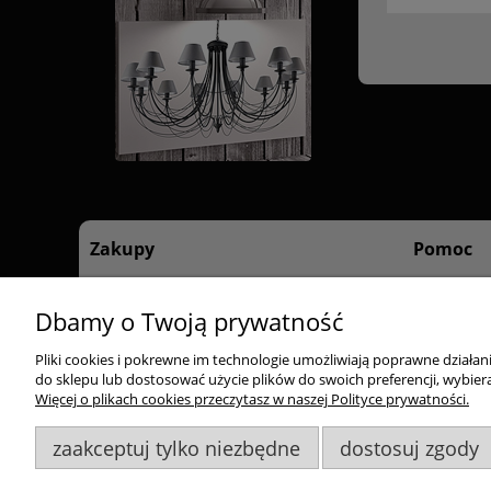
Zakupy
Pomoc
Czas realizacji zamówienia
Regulamin 
Dbamy o Twoją prywatność
Formy płatności
Polityka pr
Dostawa
Pliki cookies i pokrewne im technologie umożliwiają poprawne działa
Reklamacje i zwroty
do sklepu lub dostosować użycie plików do swoich preferencji, wybiera
Więcej o plikach cookies przeczytasz w naszej Polityce prywatności.
Odstąp od umowy tutaj
zaakceptuj tylko niezbędne
dostosuj zgody
Goldsun S.C.
, ul. Kukuczki 20/24, 42-224 Częstochowa,
60948
Wszelkie Prawa Zastrzeżone. ©
Goldsun
2011-2023