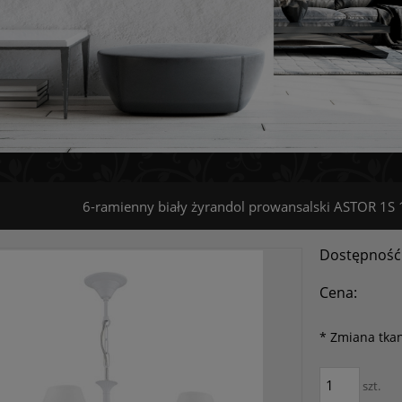
6-ramienny biały żyrandol prowansalski ASTOR 1
Dostępność
Cena:
*
Zmiana tkan
szt.