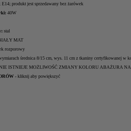
 E14; produkt jest sprzedawany bez żarówek
ki:
40W
y:
stal
IAŁY MAT
ek rozporowy
wymiarach średnica 8/15 cm, wys. 11 cm z tkaniny certyfikowanej w 
IE ISTNIEJE MOŻLIWOŚĆ ZMIANY KOLORU ABAŻURA NA
ORÓW -
kliknij aby powiększyć