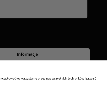
Informacje
O nas
Kontakt
kceptować wykorzystanie przez nas wszystkich tych plików i przejść
ty, odbiór osobisty:
ul. Starzyńskiego 6, 42-224 Częstochowa
Strony www Poznań
DesignOrka