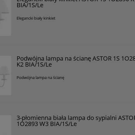
BIA/1S/Le
Posiada oznaczenie CE (zgodność z normami UE).
Producent
Elegancki biały kinkiet
GOLDSUN
Starzyńskiego 6
42-224 Częstochowa, Polska
info@goldsun-lampy.pl
Podwójna lampa na ścianę ASTOR 1S 1O2
K2 BIA/1S/Le
Podwójna lampa na ścianę
3-płomienna biała lampa do sypialni ASTO
1O2893 W3 BIA/1S/Le