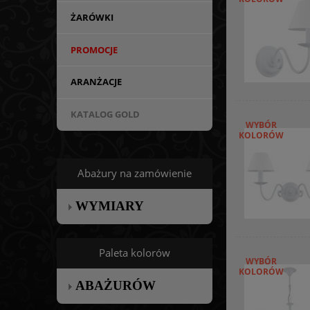
ŻARÓWKI
PROMOCJE
ARANŻACJE
KATALOG GOLD
WYBÓR
KOLORÓW
Abażury na zamówienie
WYMIARY
Paleta kolorów
WYBÓR
KOLORÓW
ABAŻURÓW