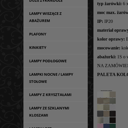
DUŻE ŻYRANDOLE
typ żarówki:
6 x
moc max. żarów
LAMPY WISZĄCE Z
ABAŻUREM
IP:
IP20
materiał opraw
PLAFONY
kolor oprawy:
B
KINKIETY
mocowanie:
koł
abażurki:
1
S o 
LAMPY PODŁOGOWE
NA ZAMÓWIEN
LAMPKI NOCNE / LAMPY
PALETA KOL
STOŁOWE
LAMPY Z KRYSZTAŁAMI
LAMPY ZE SZKLANYMI
KLOSZAMI