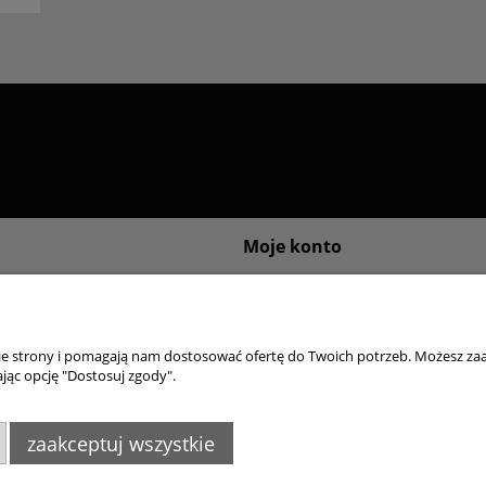
Moje konto
sklepu internetowego
Logowanie
ywatności
Moje zamówienia
Przechowalnia
nie strony i pomagają nam dostosować ofertę do Twoich potrzeb. Możesz zaa
Ustawienia konta
jąc opcję "Dostosuj zgody".
zaakceptuj wszystkie
4395
,
info@goldsun-lampy.pl
Biuro, magazyn, zwro