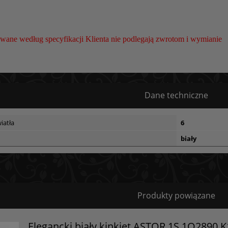
wane według specyfikacji Klienta nie podlegają zwrotom i wymianie
Dane techniczne
iatła
6
biały
Bezpieczeństwo
Produkty powiązane
Certyfikaty i ostrzeżenie bezpieczeństwa
Elegancki biały kinkiet ASTOR 1S 1O2890 K