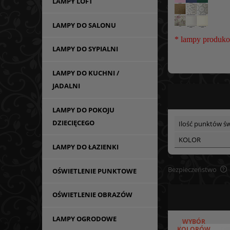
LAMPY LOFT
LAMPY DO SALONU
* lampy produko
LAMPY DO SYPIALNI
LAMPY DO KUCHNI /
JADALNI
LAMPY DO POKOJU
DZIECIĘCEGO
Ilość punktów św
KOLOR
LAMPY DO ŁAZIENKI
Bezpieczeństwo
OŚWIETLENIE PUNKTOWE
OŚWIETLENIE OBRAZÓW
LAMPY OGRODOWE
WYBÓR
KOLORÓW