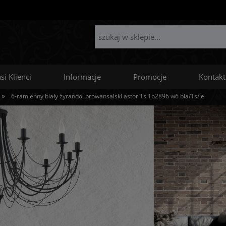
si Klienci
Informacje
Promocje
Kontakt
»
6-ramienny biały żyrandol prowansalski astor 1s 1o2896 w6 bia/1s/le