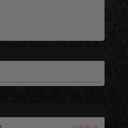
1
128,00 zł