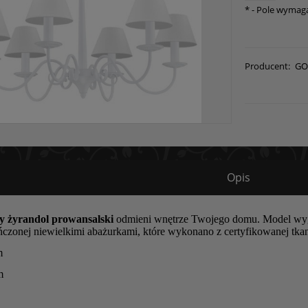
*
- Pole wymag
Producent:
GO
Opis
ły żyrandol
prowansalski
odmieni wnętrze Twojego domu. Model wygl
ńczonej niewielkimi abażurkami, które wykonano z certyfikowanej tkan
m
m