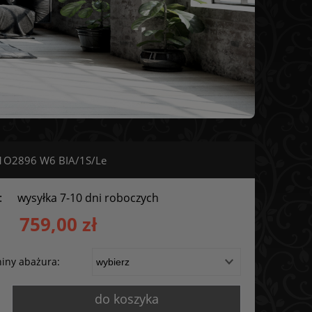
S 1O2896 W6 BIA/1S/Le
:
wysyłka 7-10 dni roboczych
759,00 zł
iny abażura:
do koszyka