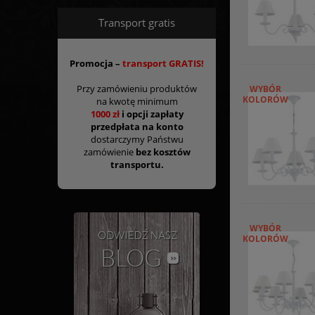
Transport gratis
Promocja –
transport GRATIS!
Przy zamówieniu produktów
WYBÓR
KOLORÓW
na kwotę minimum
1000 zł
i opcji zapłaty
przedpłata na konto
dostarczymy Państwu
zamówienie
bez kosztów
transportu.
WYBÓR
KOLORÓW