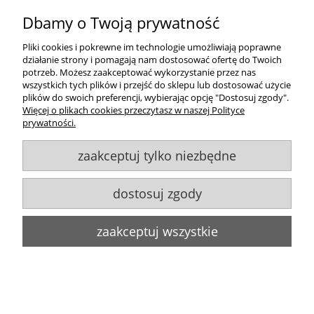
Dbamy o Twoją prywatność
Zakupy
Pliki cookies i pokrewne im technologie umożliwiają poprawne
działanie strony i pomagają nam dostosować ofertę do Twoich
Pomoc
potrzeb. Możesz zaakceptować wykorzystanie przez nas
wszystkich tych plików i przejść do sklepu lub dostosować użycie
plików do swoich preferencji, wybierając opcję "Dostosuj zgody".
Moje konto
Więcej o plikach cookies przeczytasz w naszej Polityce
prywatności.
Informacje
zaakceptuj tylko niezbędne
Goldsun S.C.
, ul. Kukuczki 20/24, 42-224 Częstochowa,
609484395
,
info@goldsun-lampy.pl
dostosuj zgody
Biuro, magazyn, zwroty, odbiór osobisty:
ul. Starzyńskiego 6, 42-224
Częstochowa
Wszelkie Prawa Zastrzeżone. ©
Goldsun
2011-2023
zaakceptuj wszystkie
Strony www Poznań
DesignOrka
pokaż pełną wersję strony
Sklep internetowy Shoper.pl