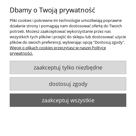
Dbamy o Twoją prywatność
Zakupy
Pliki cookies i pokrewne im technologie umożliwiają poprawne
działanie strony i pomagają nam dostosować ofertę do Twoich
Pomoc
potrzeb. Możesz zaakceptować wykorzystanie przez nas
wszystkich tych plików i przejść do sklepu lub dostosować użycie
plików do swoich preferencji, wybierając opcję "Dostosuj zgody".
Moje konto
Więcej o plikach cookies przeczytasz w naszej Polityce
prywatności.
Informacje
zaakceptuj tylko niezbędne
Goldsun S.C.
, ul. Kukuczki 20/24, 42-224 Częstochowa,
609484395
,
info@goldsun-lampy.pl
dostosuj zgody
Biuro, magazyn, zwroty, odbiór osobisty:
ul. Starzyńskiego 6, 42-224
Częstochowa
Wszelkie Prawa Zastrzeżone. ©
Goldsun
2011-2023
zaakceptuj wszystkie
Strony www Poznań
DesignOrka
pokaż pełną wersję strony
Sklep internetowy Shoper.pl