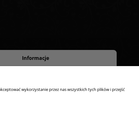
Informacje
O nas
Kontakt
kceptować wykorzystanie przez nas wszystkich tych plików i przejść
ty, odbiór osobisty:
ul. Starzyńskiego 6, 42-224 Częstochowa
Strony www Poznań
DesignOrka