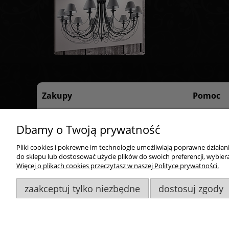
Zakupy
Pomoc
Czas realizacji zamówienia
Regulamin 
Dbamy o Twoją prywatność
Formy płatności
Polityka pr
Dostawa
Pliki cookies i pokrewne im technologie umożliwiają poprawne działa
Reklamacje i zwroty
do sklepu lub dostosować użycie plików do swoich preferencji, wybiera
Więcej o plikach cookies przeczytasz w naszej Polityce prywatności.
Odstąp od umowy tutaj
zaakceptuj tylko niezbędne
dostosuj zgody
Goldsun S.C.
, ul. Kukuczki 20/24, 42-224 Częstochowa,
60948
Wszelkie Prawa Zastrzeżone. ©
Goldsun
2011-2023