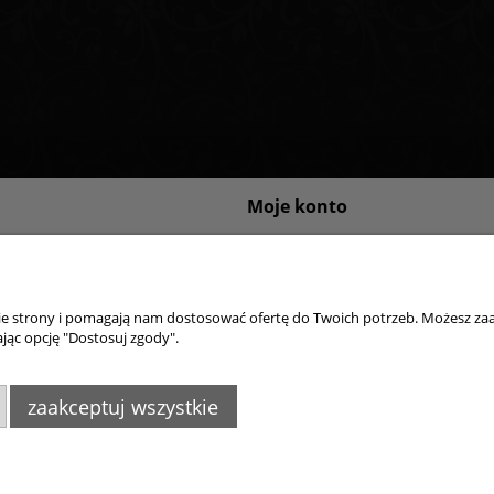
Moje konto
sklepu internetowego
Logowanie
ywatności
Moje zamówienia
Przechowalnia
nie strony i pomagają nam dostosować ofertę do Twoich potrzeb. Możesz zaa
Ustawienia konta
jąc opcję "Dostosuj zgody".
zaakceptuj wszystkie
4395
,
info@goldsun-lampy.pl
Biuro, magazyn, zwro