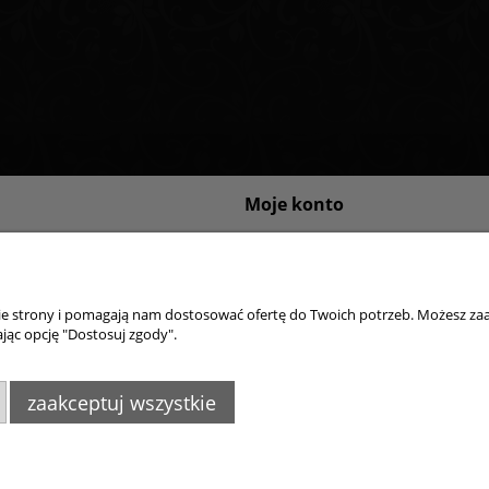
Moje konto
sklepu internetowego
Logowanie
ywatności
Moje zamówienia
Przechowalnia
nie strony i pomagają nam dostosować ofertę do Twoich potrzeb. Możesz zaa
Ustawienia konta
jąc opcję "Dostosuj zgody".
zaakceptuj wszystkie
4395
,
info@goldsun-lampy.pl
Biuro, magazyn, zwro