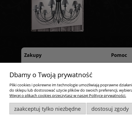
Zakupy
Pomoc
Czas realizacji zamówienia
Regulamin 
Dbamy o Twoją prywatność
Formy płatności
Polityka pr
Dostawa
Pliki cookies i pokrewne im technologie umożliwiają poprawne działa
Reklamacje i zwroty
do sklepu lub dostosować użycie plików do swoich preferencji, wybiera
Więcej o plikach cookies przeczytasz w naszej Polityce prywatności.
Odstąp od umowy tutaj
zaakceptuj tylko niezbędne
dostosuj zgody
Goldsun S.C.
, ul. Kukuczki 20/24, 42-224 Częstochowa,
60948
Wszelkie Prawa Zastrzeżone. ©
Goldsun
2011-2023