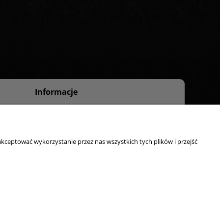
Informacje
O nas
Kontakt
kceptować wykorzystanie przez nas wszystkich tych plików i przejść
ty, odbiór osobisty:
ul. Starzyńskiego 6, 42-224 Częstochowa
Strony www Poznań
DesignOrka